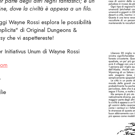
parte degli altri regni fantastici; è un
ne, dove la civiltà è appesa a un filo.
aggi Wayne Rossi esplora le possibilità
mplicita" di Original Dungeons &
sy che vi aspettereste!
r Initiativus Unum di Wayne Rossi
.com
o
lie