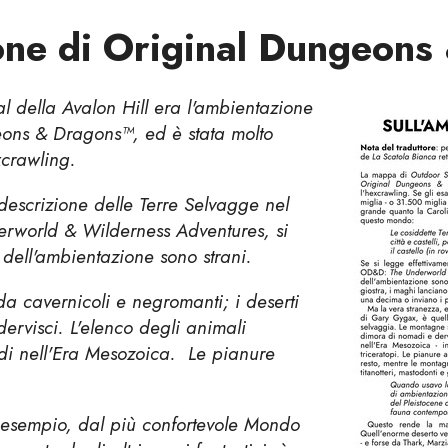
one di Original Dungeon
 della Avalon Hill era l'ambientazione
eons & Dragons™, ed è stata molto
xcrawling.
 descrizione delle Terre Selvagge nel
world & Wilderness Adventures, si
i dell'ambientazione sono strani.
a cavernicoli e negromanti; i deserti
ervisci. L'elenco degli animali
udi nell'Era Mesozoica. Le pianure
 esempio, dal più confortevole Mondo