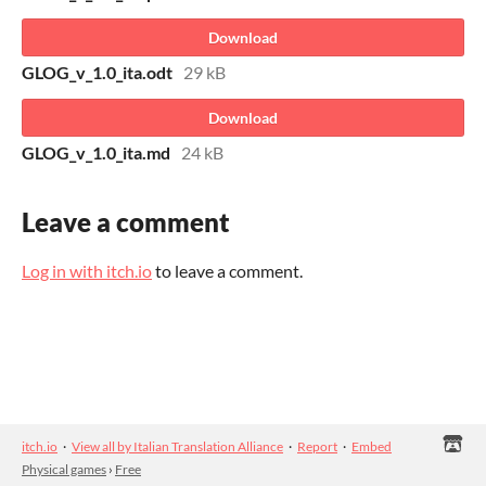
Download
GLOG_v_1.0_ita.odt
29 kB
Download
GLOG_v_1.0_ita.md
24 kB
Leave a comment
Log in with itch.io
to leave a comment.
itch.io
·
View all by Italian Translation Alliance
·
Report
·
Embed
Physical games
›
Free