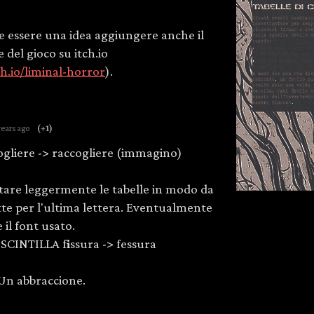
e essere una idea aggiungere anche il
e del gioco su itch.io
ch.io/liminal-horror
).
years ago
(+1)
ogliere -> raccogliere (immagino)
stare leggermente le tabelle in modo da
te per l'ultima lettera. Eventualmente
il font usato.
 SCINTILLA f
i
ssura -> fessura
. Un abbraccione.