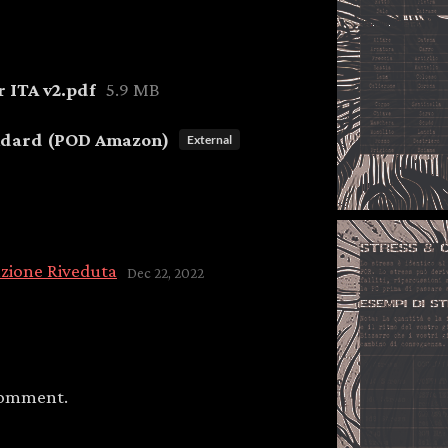
r ITA v2.pdf
5.9 MB
ndard (POD Amazon)
External
zione Riveduta
Dec 22, 2022
comment.