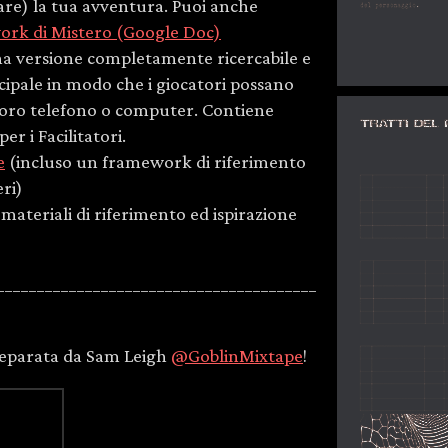
are) la tua avventura. Puoi anche
rk di Mistero (Google Doc)
una versione completamente ricercabile e
cipale in modo che i giocatori possano
 loro telefono o computer. Contiene
er i Facilitatori.
e
(incluso un framework di riferimento
eri)
 materiali di riferimento ed ispirazione
________________________________________
preparata da Sam Leigh
@GoblinMixtape
!