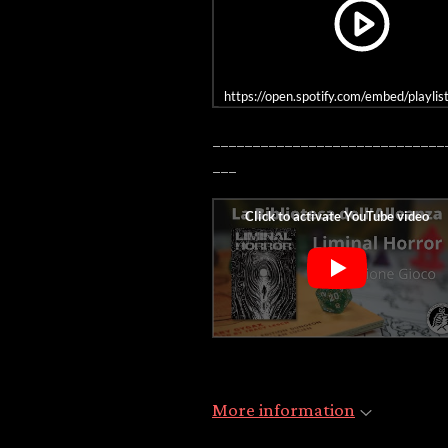
https://open.spotify.com/embed/pl
_____________________________
___
More information