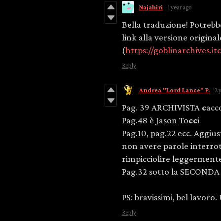
Najahiri
1 year ago
Bella traduzione! Potrebb
link alla versione original
(
https://goblinarchives.it
Reply
Andrea "Lord Lance" P.
2 
Pag. 39 ARCHIVISTA
c
acc
Pag.48 è Jason To
cc
i
Pag.10, pag.22 ecc. Aggiu
non avere parole interrot
rimpicciolire leggermente 
Pag.32 sotto la SECONDA
PS: bravissimi, bel lavoro
Reply