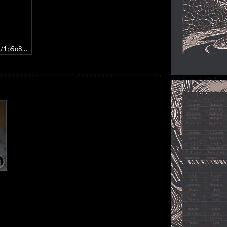
aylist/1p5o8QzTEg7MvCxoMQ9OWQ
________________________________________